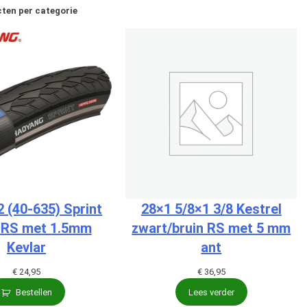
ten per categorie
2 (40-635) Sprint
28×1 5/8×1 3/8 Kestrel
 RS met 1.5mm
zwart/bruin RS met 5 mm
Kevlar
ant
€
24,95
€
36,95
Bestellen
Lees verder