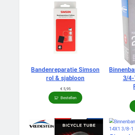
Bandenreparatie Simson
Binnenba
rol & sjabloon
3/4-
€
5,95
Bestellen