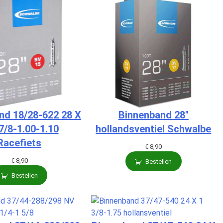
nd 18/28-622 28 X
Binnenband 28″
7/8-1.00-1.10
hollandsventiel Schwalbe
Racefiets
€
8,90
€
8,90
Bestellen
Bestellen