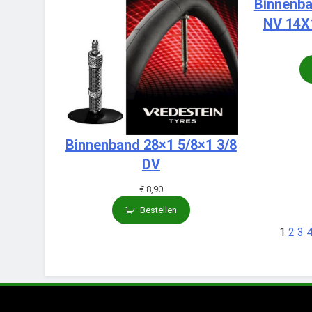
Binnenba
NV 14X1
Binnenband 28×1 5/8×1 3/8
DV
€
8,90
Bestellen
1
2
3