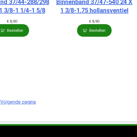
nd 37/44-288/298
Binnenband 37/47-540 24 X
 3/8-1 1/4-1 5/8
1 3/8-1.75 hollansventiel
€
8,90
€
8,90
Bestellen
Bestellen
4
Volgende pagina