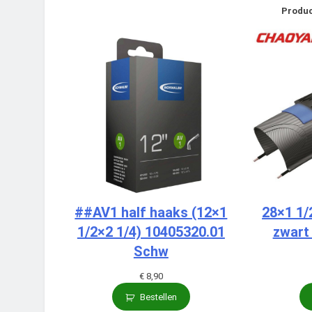
Produc
##AV1 half haaks (12×1
28×1 1/
1/2×2 1/4) 10405320.01
zwart
Schw
€
8,90
Bestellen