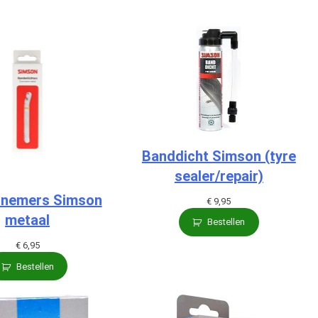
Banddicht Simson (tyre
sealer/repair)
nemers Simson
€
9,95
metaal
Bestellen
€
6,95
Bestellen