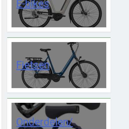
E-bikes
Fietsen
Onderdelen/