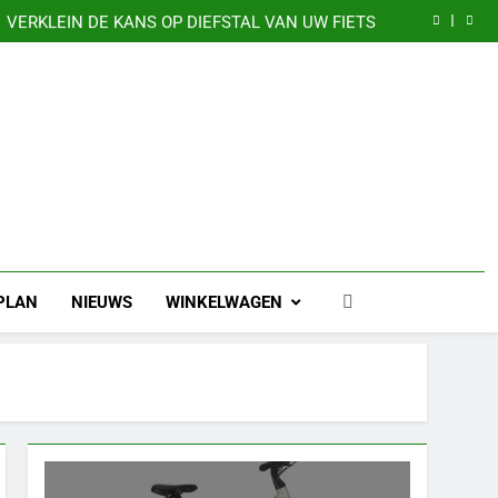
GAZELLE EXPERIENCE CENTER
VERKLEIN DE KANS OP DIEFSTAL VAN UW FIETS
CADEAUBONNEN
Nu 5 jaar garantie
GAZELLE EXPERIENCE CENTER
VERKLEIN DE KANS OP DIEFSTAL VAN UW FIETS
CADEAUBONNEN
/PLAN
NIEUWS
WINKELWAGEN