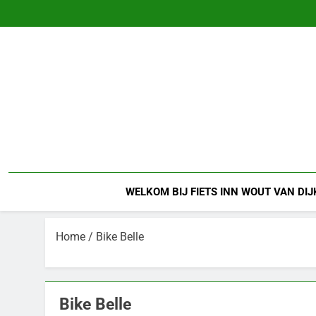
Ga
naar
de
inhoud
WELKOM BIJ FIETS INN WOUT VAN DIJ
Home
/ Bike Belle
Bike Belle