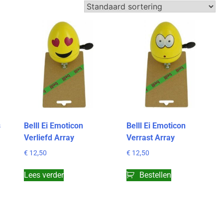
s
Belll Ei Emoticon
Belll Ei Emoticon
Verliefd Array
Verrast Array
€
12,50
€
12,50
Lees verder
Bestellen