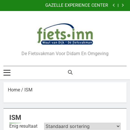
Nu 5 jaar garantie
Ga
GAZELLE EXPERIENCE CENTER
naar
VERKLEIN DE KANS OP DIEFSTAL VAN UW FIETS
CADEAUBONNEN
de
Nu 5 jaar garantie
inhoud
GAZELLE EXPERIENCE CENTER
VERKLEIN DE KANS OP DIEFSTAL VAN UW FIETS
CADEAUBONNEN
De Fietsvakman Voor Didam En Omgeving
Home
/ ISM
ISM
Enig resultaat