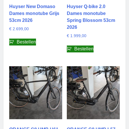
Huyser New Domaso
Huyser Q-bike 2.0
Dames monotube Grijs
Dames monotube
53cm 2026
Spring Blossom 53cm
2026
€
2.699,00
€
1.999,00
Bestellen
Bestellen