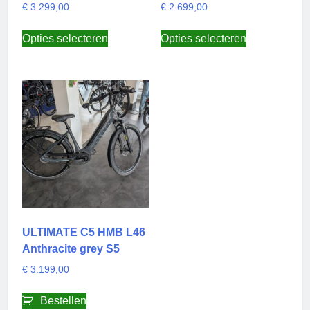
€
3.299,00
€
2.699,00
Dit
Dit
Opties selecteren
Opties selecteren
product
product
heeft
heeft
meerdere
meerdere
variaties.
variaties.
Deze
Deze
optie
optie
kan
kan
gekozen
gekozen
worden
worden
op
op
de
de
productpagina
productpagi
ULTIMATE C5 HMB L46
Anthracite grey S5
€
3.199,00
Bestellen