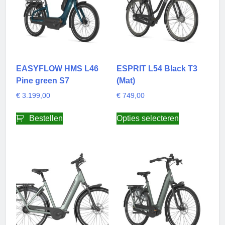
EASYFLOW HMS L46
ESPRIT L54 Black T3
Pine green S7
(Mat)
€
3.199,00
€
749,00
Dit
Bestellen
Opties selecteren
product
heeft
meerdere
variaties.
Deze
optie
kan
gekozen
worden