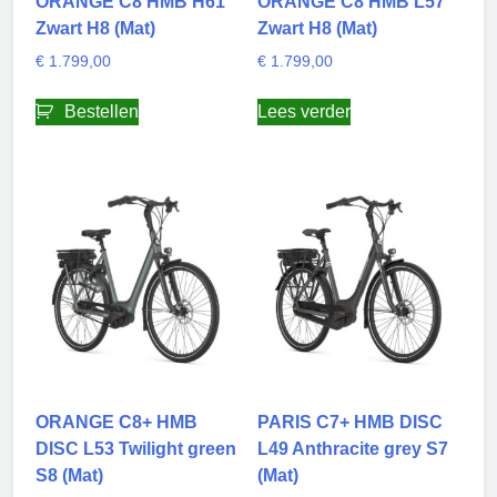
ORANGE C8 HMB H61
ORANGE C8 HMB L57
Zwart H8 (Mat)
Zwart H8 (Mat)
€
1.799,00
€
1.799,00
Bestellen
Lees verder
ORANGE C8+ HMB
PARIS C7+ HMB DISC
DISC L53 Twilight green
L49 Anthracite grey S7
S8 (Mat)
(Mat)