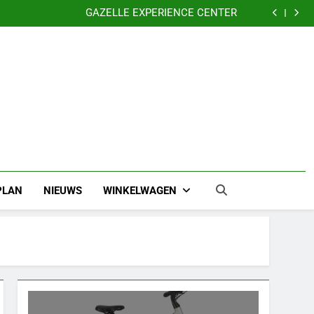
Nu 5 jaar garantie
GAZELLE EXPERIENCE CENTER
VERKLEIN DE KANS OP DIEFSTAL VAN UW FIETS
CADEAUBONNEN
Nu 5 jaar garantie
GAZELLE EXPERIENCE CENTER
VERKLEIN DE KANS OP DIEFSTAL VAN UW FIETS
CADEAUBONNEN
PLAN
NIEUWS
WINKELWAGEN