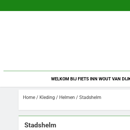
Ga
naar
de
inhoud
WELKOM BIJ FIETS INN WOUT VAN DIJ
Home
/
Kleding
/
Helmen
/ Stadshelm
Stadshelm