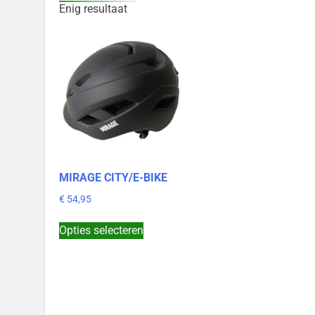
Enig resultaat
MIRAGE CITY/E-BIKE
€
54,95
Dit
Opties selecteren
product
heeft
meerdere
variaties.
Deze