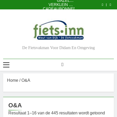
GAZELLE
Ga
VERKLEIN DE
EXPERIENCE
naar
CADEAUBONNEN
KANS OP
CENTER
Nu 5 jaar garantie
DIEFSTAL VAN
de
UW FIETS
GAZELLE
inhoud
VERKLEIN DE
EXPERIENCE
CADEAUBONNEN
KANS OP
CENTER
DIEFSTAL VAN
UW FIETS
De Fietsvakman Voor Didam En Omgeving
Home
/ O&A
O&A
Resultaat 1–16 van de 445 resultaten wordt getoond