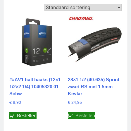
##AV1 half haaks (12×1
28×1 1/2 (40-635) Sprint
1/2×2 1/4) 10405320.01
zwart RS met 1.5mm
Schw
Kevlar
€
8,90
€
24,95
Bestellen
Bestellen