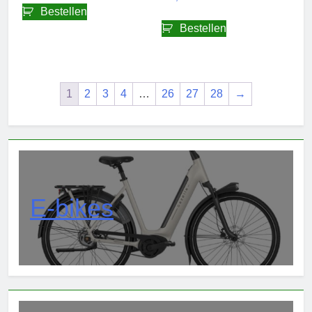
Bestellen
Bestellen
1
2
3
4
…
26
27
28
→
E-bikes