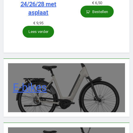
24/26/28 met
€
6,50
asplaat
Bestellen
€
9,95
Lees verder
E-bikes