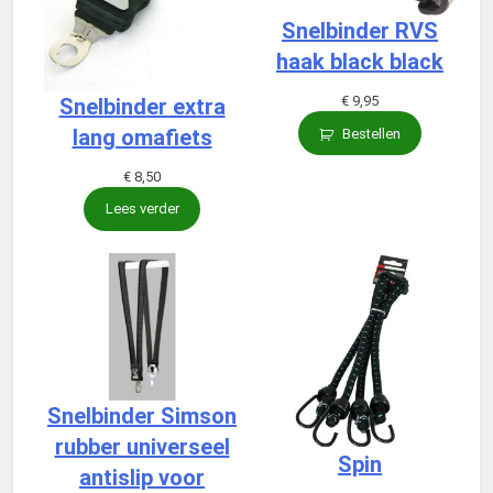
Snelbinder RVS
haak black black
€
9,95
Snelbinder extra
lang omafiets
Bestellen
€
8,50
Lees verder
Snelbinder Simson
rubber universeel
Spin
antislip voor