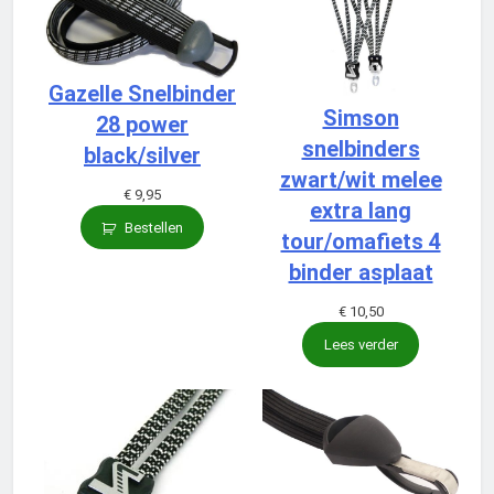
Gazelle Snelbinder
Simson
28 power
snelbinders
black/silver
zwart/wit melee
€
9,95
extra lang
Bestellen
tour/omafiets 4
binder asplaat
€
10,50
Lees verder