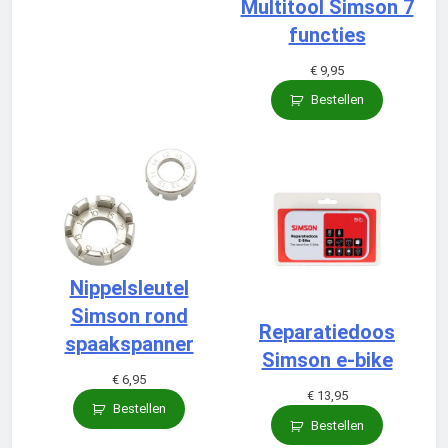
Multitool Simson 7
functies
€
9,95
Bestellen
Nippelsleutel
Simson rond
Reparatiedoos
spaakspanner
Simson e-bike
€
6,95
€
13,95
Bestellen
Bestellen