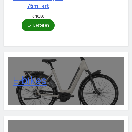
75ml krt
€
10,50
Bestellen
E-bikes