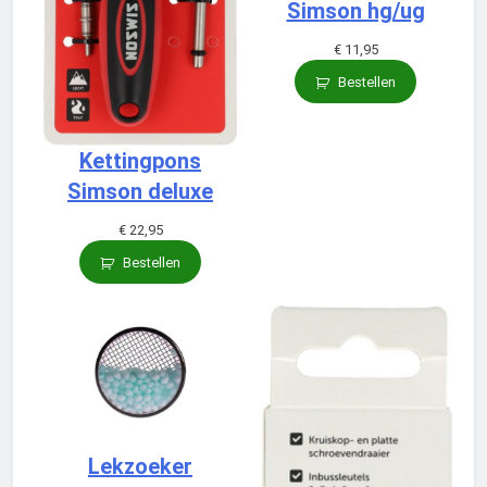
Simson hg/ug
€
11,95
Bestellen
Kettingpons
Simson deluxe
€
22,95
Bestellen
Lekzoeker