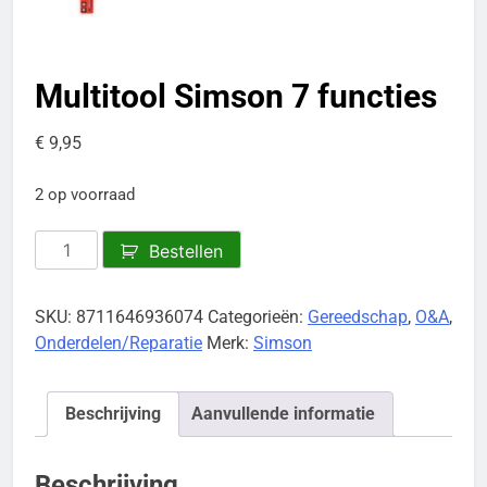
Multitool Simson 7 functies
€
9,95
2 op voorraad
Multitool
Bestellen
Simson
7
SKU:
8711646936074
Categorieën:
Gereedschap
,
O&A
,
functies
Onderdelen/Reparatie
Merk:
Simson
aantal
Beschrijving
Aanvullende informatie
Beschrijving