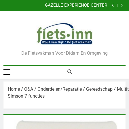
Nu 5 jaar garantie
Ga
GAZELLE EXPERIENCE CENTER
naar
VERKLEIN DE KANS OP DIEFSTAL VAN UW FIETS
CADEAUBONNEN
de
Nu 5 jaar garantie
inhoud
GAZELLE EXPERIENCE CENTER
VERKLEIN DE KANS OP DIEFSTAL VAN UW FIETS
CADEAUBONNEN
De Fietsvakman Voor Didam En Omgeving
Home
/
O&A
/
Onderdelen/Reparatie
/
Gereedschap
/ Multit
Simson 7 functies