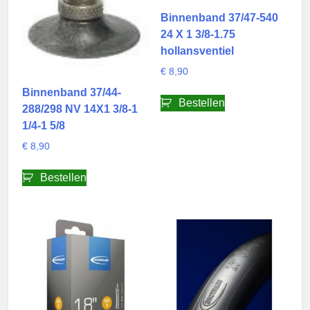
Binnenband 37/47-540
24 X 1 3/8-1.75
hollansventiel
€
8,90
Binnenband 37/44-
Bestellen
288/298 NV 14X1 3/8-1
1/4-1 5/8
€
8,90
Bestellen