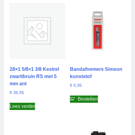
28×1 5/8×1 3/8 Kestrel
Bandafnemers Simson
zwart/bruin RS met 5
kunststof
mm ant
€
5,95
€
36,95
Bestellen
Lees verder