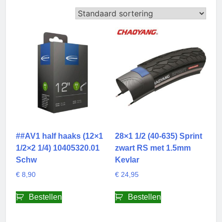
##AV1 half haaks (12×1
28×1 1/2 (40-635) Sprint
1/2×2 1/4) 10405320.01
zwart RS met 1.5mm
Schw
Kevlar
€
8,90
€
24,95
Bestellen
Bestellen