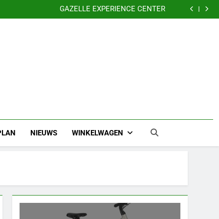
Nu 5 jaar garantie
GAZELLE EXPERIENCE CENTER
VERKLEIN DE KANS OP DIEFSTAL VAN UW FIETS
CADEAUBONNEN
Nu 5 jaar garantie
GAZELLE EXPERIENCE CENTER
VERKLEIN DE KANS OP DIEFSTAL VAN UW FIETS
CADEAUBONNEN
PLAN
NIEUWS
WINKELWAGEN