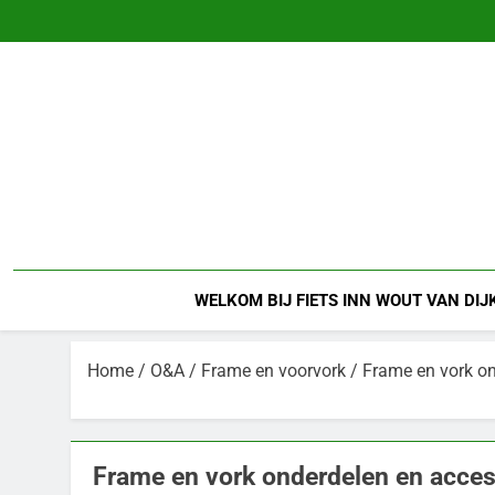
Ga
naar
de
inhoud
WELKOM BIJ FIETS INN WOUT VAN DIJ
Home
/
O&A
/
Frame en voorvork
/ Frame en vork on
Frame en vork onderdelen en acces