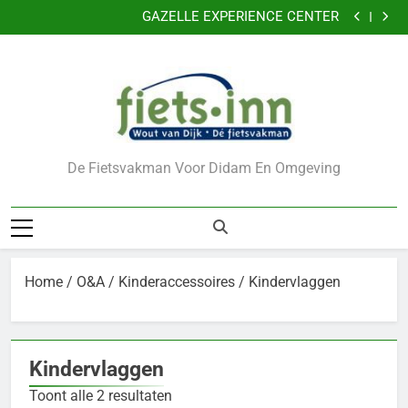
Nu 5 jaar garantie
Ga
GAZELLE EXPERIENCE CENTER
naar
VERKLEIN DE KANS OP DIEFSTAL VAN UW FIETS
CADEAUBONNEN
de
Nu 5 jaar garantie
inhoud
GAZELLE EXPERIENCE CENTER
VERKLEIN DE KANS OP DIEFSTAL VAN UW FIETS
CADEAUBONNEN
De Fietsvakman Voor Didam En Omgeving
Home
/
O&A
/
Kinderaccessoires
/ Kindervlaggen
Kindervlaggen
Toont alle 2 resultaten