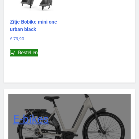
Zitje Bobike mini one
urban black
€
79,90
Bestellen
E-bikes