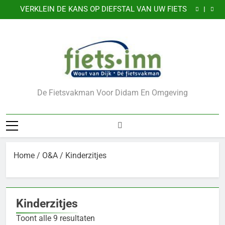
GAZELLE EXPERIENCE CENTER
Ga
VERKLEIN DE KANS OP DIEFSTAL VAN UW FIETS
naar
CADEAUBONNEN
Nu 5 jaar garantie
de
GAZELLE EXPERIENCE CENTER
inhoud
VERKLEIN DE KANS OP DIEFSTAL VAN UW FIETS
CADEAUBONNEN
De Fietsvakman Voor Didam En Omgeving
Home
/
O&A
/ Kinderzitjes
Kinderzitjes
Toont alle 9 resultaten