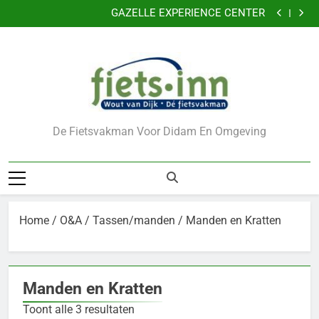
Nu 5 jaar garantie
Ga
GAZELLE EXPERIENCE CENTER
naar
VERKLEIN DE KANS OP DIEFSTAL VAN UW FIETS
CADEAUBONNEN
de
Nu 5 jaar garantie
inhoud
GAZELLE EXPERIENCE CENTER
VERKLEIN DE KANS OP DIEFSTAL VAN UW FIETS
CADEAUBONNEN
De Fietsvakman Voor Didam En Omgeving
Home
/
O&A
/
Tassen/manden
/ Manden en Kratten
Manden en Kratten
Toont alle 3 resultaten