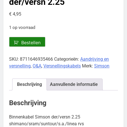
der/versn 2.25
€
4,95
1 op voorraad
Binnenkabel
Bestellen
Simson
der/versn
SKU:
8711646935466
Categorieën:
Aandrijving en
2.25
versnelling
,
O&A
,
Versnellingskabels
Merk:
Simson
aantal
Beschrijving
Aanvullende informatie
Beschrijving
Binnenkabel Simson der/versn 2.25
shimano/sram/suntour/s.a./linea rvs