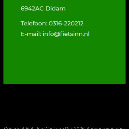
Copyright Fiets Inn Wout van Dijk 2026. Aangedreven door