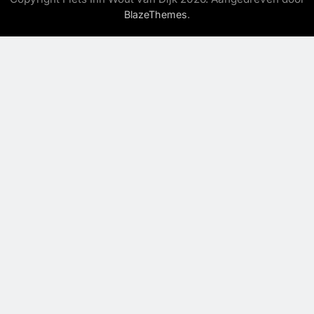
.
BlazeThemes