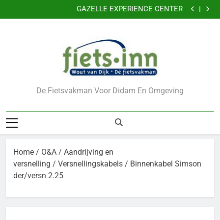
GAZELLE EXPERIENCE CENTER
Ga
VERKLEIN DE KANS OP DIEFSTAL VAN UW FIETS
naar
CADEAUBONNEN
Nu 5 jaar garantie
de
GAZELLE EXPERIENCE CENTER
inhoud
VERKLEIN DE KANS OP DIEFSTAL VAN UW FIETS
CADEAUBONNEN
De Fietsvakman Voor Didam En Omgeving
Home
/
O&A
/
Aandrijving en
versnelling
/
Versnellingskabels
/ Binnenkabel Simson
der/versn 2.25