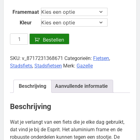
Framemaat
Kleur
ESPRIT
Bestellen
L54
Black
SKU:
v_8717231368671
Categorieën:
Fietsen
,
T3
Stadsfiets
,
Stadsfietsen
Merk:
Gazelle
(Mat)
aantal
Beschrijving
Aanvullende informatie
Beschrijving
Wat je verlangt van een fiets die je elke dag gebruikt,
dat vind je bij de Esprit. Het aluminium frame en de
robuuste onderdelen kunnen tegen een stootje. De