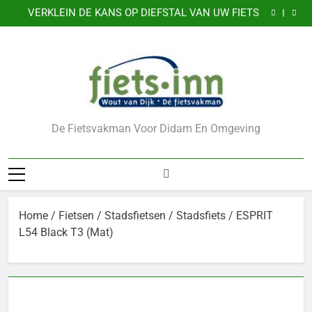
GAZELLE EXPERIENCE CENTER
Ga
VERKLEIN DE KANS OP DIEFSTAL VAN UW FIETS
naar
CADEAUBONNEN
Nu 5 jaar garantie
de
GAZELLE EXPERIENCE CENTER
inhoud
VERKLEIN DE KANS OP DIEFSTAL VAN UW FIETS
CADEAUBONNEN
De Fietsvakman Voor Didam En Omgeving
Home
/
Fietsen
/
Stadsfietsen
/
Stadsfiets
/ ESPRIT
L54 Black T3 (Mat)