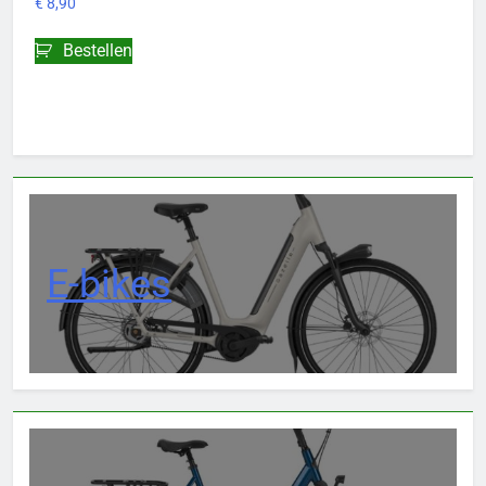
€
8,90
Bestellen
E-bikes