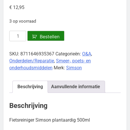
€
12,95
3 op voorraad
Fietsreiniger
Bestellen
Simson
plantaardig
SKU:
8711646935367
Categorieën:
O&A
,
aantal
Onderdelen/Reparatie
,
Smeer-, poets- en
onderhoudsmiddelen
Merk:
Simson
Beschrijving
Aanvullende informatie
Beschrijving
Fietsreiniger Simson plantaardig 500ml