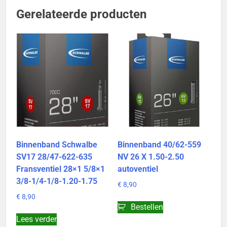
Gerelateerde producten
Binnenband Schwalbe
Binnenband 40/62-559
SV17 28/47-622-635
NV 26 X 1.50-2.50
Fransventiel 28×1 5/8×1
autoventiel
3/8-1/4-1/8-1.20-1.75
€
8,90
€
8,90
Bestellen
Lees verder