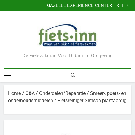
Nu 5 jaar garantie
Ga
GAZELLE EXPERIENCE CENTER
naar
VERKLEIN DE KANS OP DIEFSTAL VAN UW FIETS
CADEAUBONNEN
de
Nu 5 jaar garantie
inhoud
GAZELLE EXPERIENCE CENTER
VERKLEIN DE KANS OP DIEFSTAL VAN UW FIETS
CADEAUBONNEN
De Fietsvakman Voor Didam En Omgeving
Home
/
O&A
/
Onderdelen/Reparatie
/
Smeer-, poets- en
onderhoudsmiddelen
/ Fietsreiniger Simson plantaardig