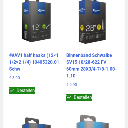
##AV1 half haaks (12×1
Binnenband Schwalbe
1/2×2 1/4) 10405320.01
SV15 18/28-622 FV
Schw
60mm 28X3/4-7/8-1.00-
1.10
€
8,90
€
9,90
Bestellen
Bestellen