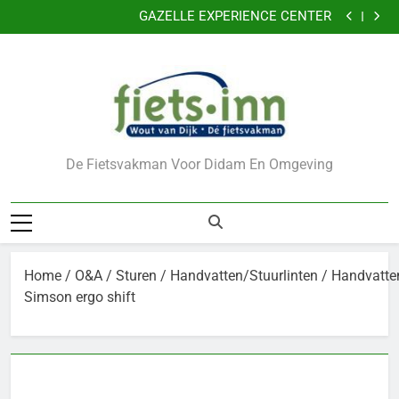
Nu 5 jaar garantie
Ga
GAZELLE EXPERIENCE CENTER
naar
VERKLEIN DE KANS OP DIEFSTAL VAN UW FIETS
CADEAUBONNEN
de
Nu 5 jaar garantie
inhoud
GAZELLE EXPERIENCE CENTER
VERKLEIN DE KANS OP DIEFSTAL VAN UW FIETS
CADEAUBONNEN
De Fietsvakman Voor Didam En Omgeving
Home
/
O&A
/
Sturen
/
Handvatten/Stuurlinten
/ Handvatte
Simson ergo shift