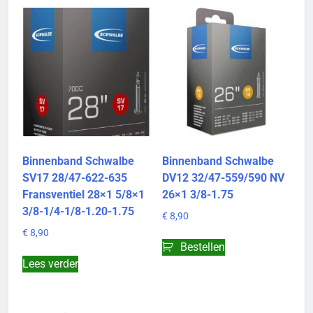
Binnenband Schwalbe
Binnenband Schwalbe
SV17 28/47-622-635
DV12 32/47-559/590 NV
Fransventiel 28×1 5/8×1
26×1 3/8-1.75
3/8-1/4-1/8-1.20-1.75
€
8,90
€
8,90
Bestellen
Lees verder