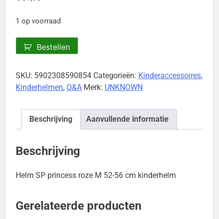
1 op voorraad
Helm
Bestellen
SP
princess
SKU:
5902308590854
Categorieën:
Kinderaccessoires
,
roze
Kinderhelmen
,
O&A
Merk:
UNKNOWN
aantal
Beschrijving
Aanvullende informatie
Beschrijving
Helm SP princess roze M 52-56 cm kinderhelm
Gerelateerde producten