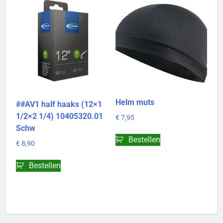
Helm muts
##AV1 half haaks (12×1
1/2×2 1/4) 10405320.01
€
7,95
Schw
Bestellen
€
8,90
Bestellen