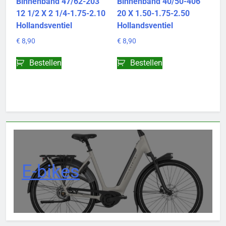
Binnenband 47/62-203
Binnenband 40/50-406
12 1/2 X 2 1/4-1.75-2.10
20 X 1.50-1.75-2.50
Hollandsventiel
Hollandsventiel
€
8,90
€
8,90
Bestellen
Bestellen
E-bikes