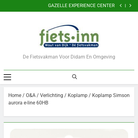
Nu 5 jaar garantie
Ga
GAZELLE EXPERIENCE CENTER
naar
VERKLEIN DE KANS OP DIEFSTAL VAN UW FIETS
CADEAUBONNEN
de
Nu 5 jaar garantie
inhoud
GAZELLE EXPERIENCE CENTER
VERKLEIN DE KANS OP DIEFSTAL VAN UW FIETS
CADEAUBONNEN
De Fietsvakman Voor Didam En Omgeving
Home
/
O&A
/
Verlichting
/
Koplamp
/ Koplamp Simson
aurora e-line 60HB