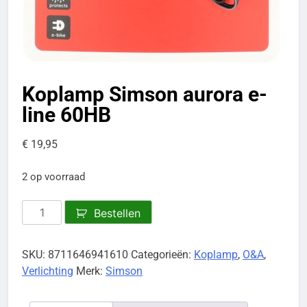
Koplamp Simson aurora e-
line 60HB
€
19,95
2 op voorraad
Koplamp
Bestellen
Simson
aurora
SKU:
8711646941610
Categorieën:
Koplamp
,
O&A
,
e-
Verlichting
Merk:
Simson
line
60HB
aantal