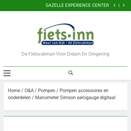
Nu 5 jaar garantie
Ga
GAZELLE EXPERIENCE CENTER
naar
VERKLEIN DE KANS OP DIEFSTAL VAN UW FIETS
CADEAUBONNEN
de
Nu 5 jaar garantie
inhoud
GAZELLE EXPERIENCE CENTER
VERKLEIN DE KANS OP DIEFSTAL VAN UW FIETS
CADEAUBONNEN
De Fietsvakman Voor Didam En Omgeving
Home
/
O&A
/
Pompen
/
Pompen accessoires en
onderdelen
/ Manometer Simson aerogauge digitaal