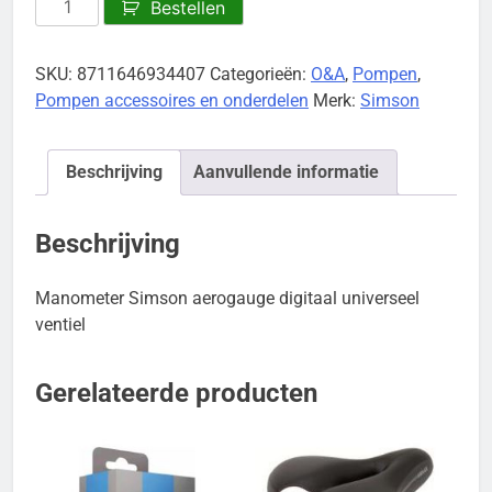
Bestellen
Simson
aerogauge
SKU:
8711646934407
Categorieën:
O&A
,
Pompen
,
digitaal
Pompen accessoires en onderdelen
Merk:
Simson
aantal
Beschrijving
Aanvullende informatie
Beschrijving
Manometer Simson aerogauge digitaal universeel
ventiel
Gerelateerde producten