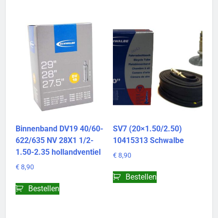
Binnenband DV19 40/60-
SV7 (20×1.50/2.50)
622/635 NV 28X1 1/2-
10415313 Schwalbe
1.50-2.35 hollandventiel
€
8,90
€
8,90
Bestellen
Bestellen