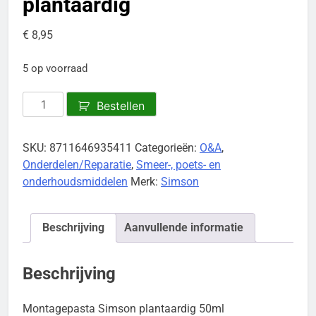
plantaardig
€
8,95
5 op voorraad
Montagepasta
Bestellen
Simson
plantaardig
SKU:
8711646935411
Categorieën:
O&A
,
aantal
Onderdelen/Reparatie
,
Smeer-, poets- en
onderhoudsmiddelen
Merk:
Simson
Beschrijving
Aanvullende informatie
Beschrijving
Montagepasta Simson plantaardig 50ml