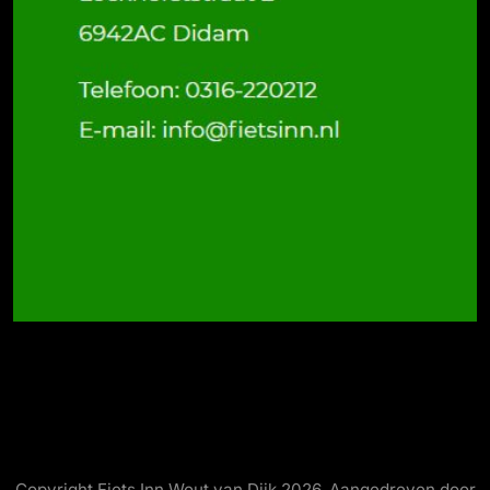
Copyright Fiets Inn Wout van Dijk 2026. Aangedreven door