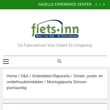
GAZELLE EXPERIENCE CENTER
Ga
VERKLEIN DE KANS OP DIEFSTAL VAN UW FIETS
naar
CADEAUBONNEN
de
Nu 5 jaar garantie
GAZELLE EXPERIENCE CENTER
inhoud
VERKLEIN DE KANS OP DIEFSTAL VAN UW FIETS
CADEAUBONNEN
De Fietsvakman Voor Didam En Omgeving
Home
/
O&A
/
Onderdelen/Reparatie
/
Smeer-, poets- en
onderhoudsmiddelen
/ Montagepasta Simson
plantaardig