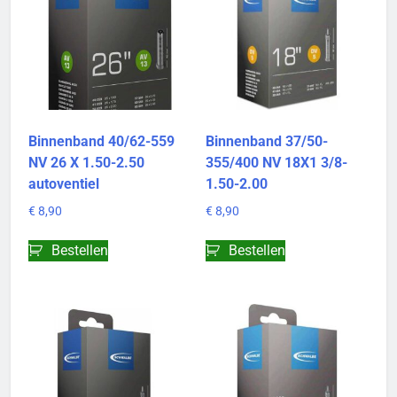
Binnenband 40/62-559
Binnenband 37/50-
NV 26 X 1.50-2.50
355/400 NV 18X1 3/8-
autoventiel
1.50-2.00
€
8,90
€
8,90
Bestellen
Bestellen