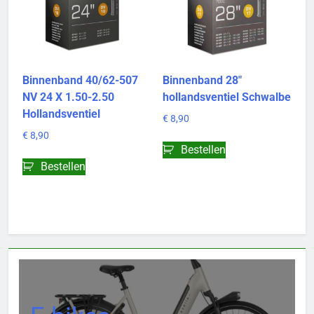
Binnenband 40/62-507
Binnenband 28″
NV 24 X 1.50-2.50
hollandsventiel Schwalbe
Hollandsventiel
€
8,90
€
8,90
Bestellen
Bestellen