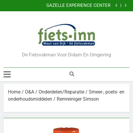
GAZELLE EXPERIENCE CENTER
Ga
VERKLEIN DE KANS OP DIEFSTAL VAN UW FIETS
naar
CADEAUBONNEN
Nu 5 jaar garantie
de
GAZELLE EXPERIENCE CENTER
inhoud
VERKLEIN DE KANS OP DIEFSTAL VAN UW FIETS
CADEAUBONNEN
De Fietsvakman Voor Didam En Omgeving
Home
/
O&A
/
Onderdelen/Reparatie
/
Smeer-, poets- en
onderhoudsmiddelen
/ Remreiniger Simson