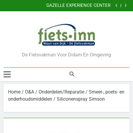
GAZELLE EXPERIENCE CENTER
Ga
VERKLEIN DE KANS OP DIEFSTAL VAN UW FIETS
naar
CADEAUBONNEN
de
Nu 5 jaar garantie
GAZELLE EXPERIENCE CENTER
inhoud
VERKLEIN DE KANS OP DIEFSTAL VAN UW FIETS
CADEAUBONNEN
De Fietsvakman Voor Didam En Omgeving
Home
/
O&A
/
Onderdelen/Reparatie
/
Smeer-, poets- en
onderhoudsmiddelen
/ Siliconenspray Simson