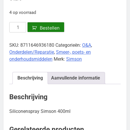
4 op voorraad
Siliconenspray
Bestellen
Simson
aantal
SKU:
8711646936180
Categorieën:
O&A
,
Onderdelen/Reparatie
,
Smeer-, poets- en
onderhoudsmiddelen
Merk:
Simson
Beschrijving
Aanvullende informatie
Beschrijving
Siliconenspray Simson 400ml
Gerelateerde producten