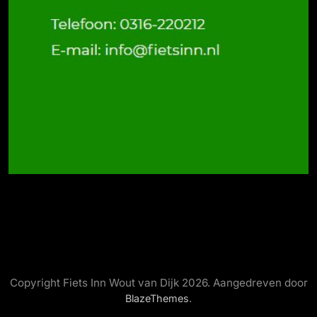
Copyright Fiets Inn Wout van Dijk 2026. Aangedreven door
.
BlazeThemes