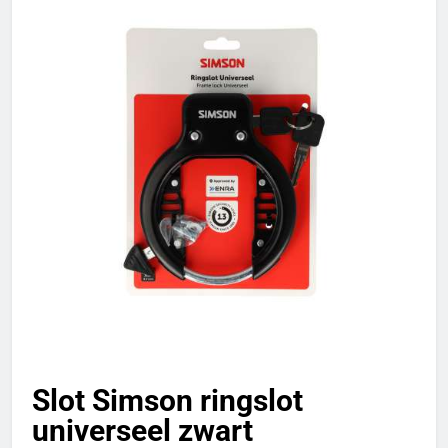
Slot Simson ringslot
universeel zwart