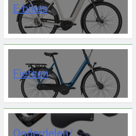
E-bikes
Fietsen
Onderdelen/