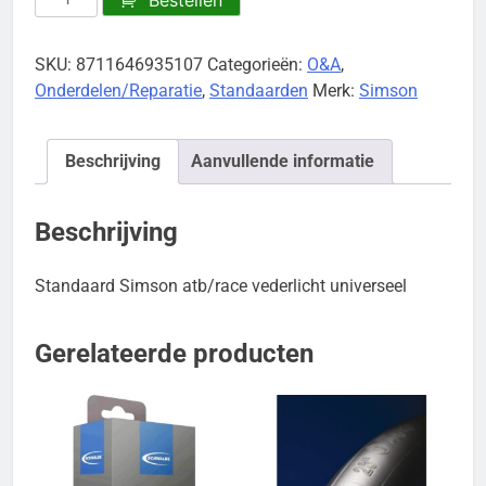
Simson
atb/race
SKU:
8711646935107
Categorieën:
O&A
,
aantal
Onderdelen/Reparatie
,
Standaarden
Merk:
Simson
Beschrijving
Aanvullende informatie
Beschrijving
Standaard Simson atb/race vederlicht universeel
Gerelateerde producten