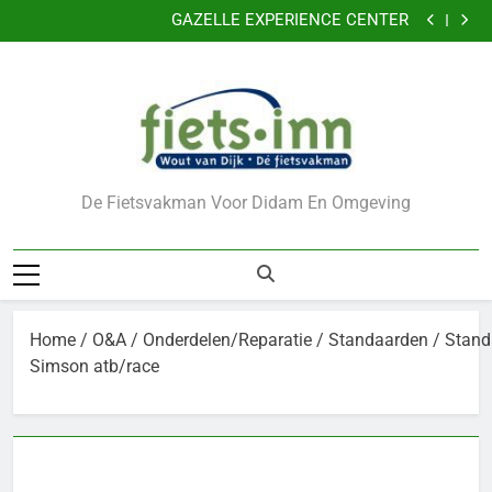
Nu 5 jaar garantie
Ga
GAZELLE EXPERIENCE CENTER
naar
VERKLEIN DE KANS OP DIEFSTAL VAN UW FIETS
CADEAUBONNEN
de
Nu 5 jaar garantie
inhoud
GAZELLE EXPERIENCE CENTER
VERKLEIN DE KANS OP DIEFSTAL VAN UW FIETS
CADEAUBONNEN
De Fietsvakman Voor Didam En Omgeving
Home
/
O&A
/
Onderdelen/Reparatie
/
Standaarden
/ Stand
Simson atb/race