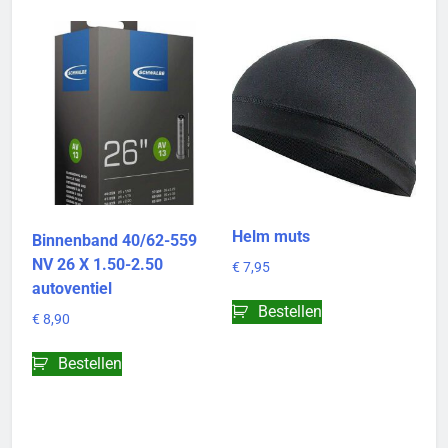
Helm muts
Binnenband 40/62-559
NV 26 X 1.50-2.50
€
7,95
autoventiel
Bestellen
€
8,90
Bestellen