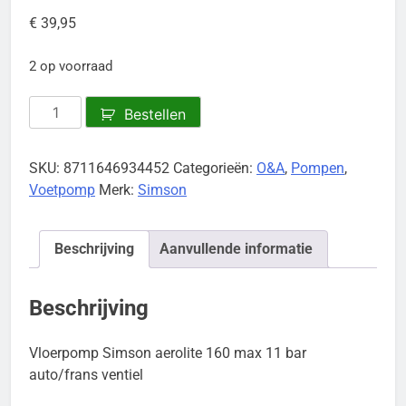
€
39,95
2 op voorraad
Vloerpomp
Bestellen
Simson
aerolite
SKU:
8711646934452
Categorieën:
O&A
,
Pompen
,
160
Voetpomp
Merk:
Simson
aantal
Beschrijving
Aanvullende informatie
Beschrijving
Vloerpomp Simson aerolite 160 max 11 bar
auto/frans ventiel