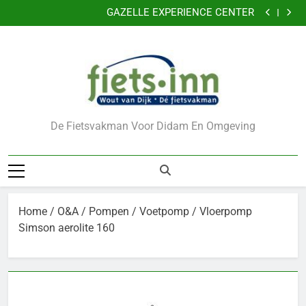
GAZELLE EXPERIENCE CENTER
Ga
VERKLEIN DE KANS OP DIEFSTAL VAN UW FIETS
naar
CADEAUBONNEN
Nu 5 jaar garantie
de
GAZELLE EXPERIENCE CENTER
inhoud
VERKLEIN DE KANS OP DIEFSTAL VAN UW FIETS
CADEAUBONNEN
De Fietsvakman Voor Didam En Omgeving
Home
/
O&A
/
Pompen
/
Voetpomp
/ Vloerpomp
Simson aerolite 160