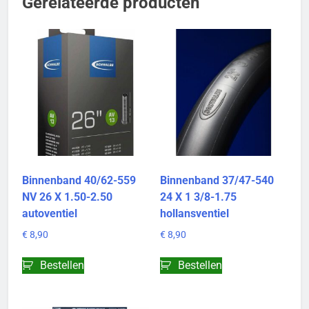
Gerelateerde producten
Binnenband 40/62-559
Binnenband 37/47-540
NV 26 X 1.50-2.50
24 X 1 3/8-1.75
autoventiel
hollansventiel
€
8,90
€
8,90
Bestellen
Bestellen