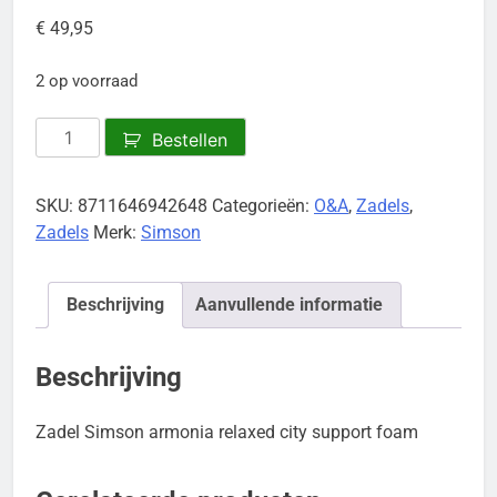
€
49,95
2 op voorraad
Zadel
Bestellen
Simson
armonia
SKU:
8711646942648
Categorieën:
O&A
,
Zadels
,
relaxed
Zadels
Merk:
Simson
city
aantal
Beschrijving
Aanvullende informatie
Beschrijving
Zadel Simson armonia relaxed city support foam