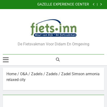
Nu 5 jaar garantie
Ga
GAZELLE EXPERIENCE CENTER
naar
VERKLEIN DE KANS OP DIEFSTAL VAN UW FIETS
CADEAUBONNEN
de
Nu 5 jaar garantie
inhoud
GAZELLE EXPERIENCE CENTER
VERKLEIN DE KANS OP DIEFSTAL VAN UW FIETS
CADEAUBONNEN
De Fietsvakman Voor Didam En Omgeving
Home
/
O&A
/
Zadels
/
Zadels
/ Zadel Simson armonia
relaxed city