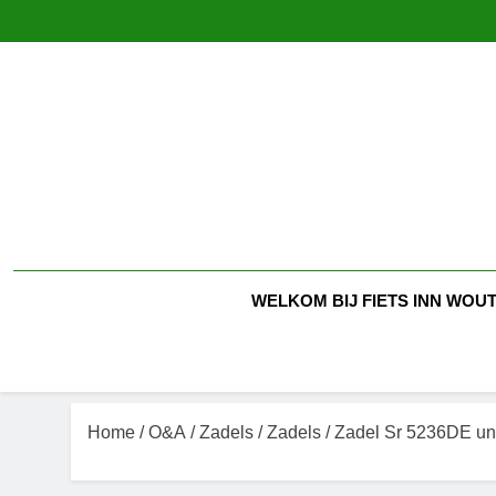
Ga
naar
de
inhoud
WELKOM BIJ FIETS INN WOUT
Home
/
O&A
/
Zadels
/
Zadels
/ Zadel Sr 5236DE uni