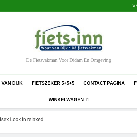
V
V
De Fietsvakman Voor Didam En Omgeving
 VAN DIJK
FIETSZEKER 5+5+5
CONTACT PAGINA
F
WINKELWAGEN
sex Look in relaxed