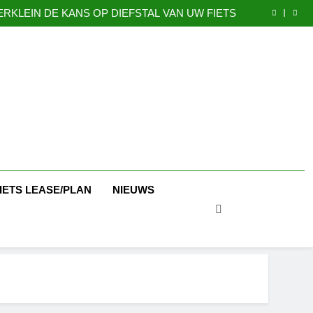
GAZELLE EXPERIENCE CENTER
ERKLEIN DE KANS OP DIEFSTAL VAN UW FIETS
CADEAUBONNEN
Nu 5 jaar garantie
GAZELLE EXPERIENCE CENTER
ERKLEIN DE KANS OP DIEFSTAL VAN UW FIETS
CADEAUBONNEN
IETS LEASE/PLAN
NIEUWS