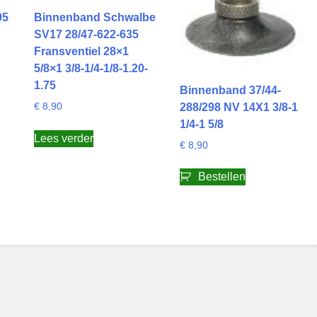
05
Binnenband Schwalbe
SV17 28/47-622-635
Fransventiel 28×1
5/8×1 3/8-1/4-1/8-1.20-
1.75
Binnenband 37/44-
288/298 NV 14X1 3/8-1
€
8,90
1/4-1 5/8
Lees verder
€
8,90
Bestellen