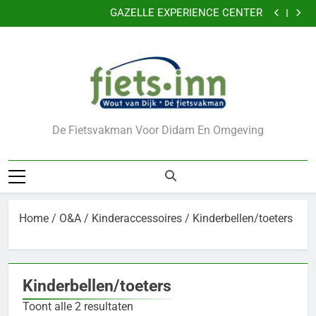
Nu 5 jaar garantie
Ga
GAZELLE EXPERIENCE CENTER
naar
VERKLEIN DE KANS OP DIEFSTAL VAN UW FIETS
CADEAUBONNEN
de
Nu 5 jaar garantie
inhoud
GAZELLE EXPERIENCE CENTER
VERKLEIN DE KANS OP DIEFSTAL VAN UW FIETS
CADEAUBONNEN
De Fietsvakman Voor Didam En Omgeving
Home
/
O&A
/
Kinderaccessoires
/ Kinderbellen/toeters
Kinderbellen/toeters
Toont alle 2 resultaten