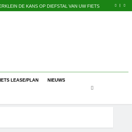
GAZELLE EXPERIENCE CENTER
ERKLEIN DE KANS OP DIEFSTAL VAN UW FIETS
CADEAUBONNEN
Nu 5 jaar garantie
GAZELLE EXPERIENCE CENTER
ERKLEIN DE KANS OP DIEFSTAL VAN UW FIETS
CADEAUBONNEN
IETS LEASE/PLAN
NIEUWS