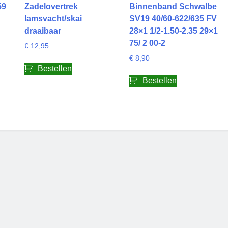
59
Zadelovertrek
Binnenband Schwalbe
lamsvacht/skai
SV19 40/60-622/635 FV
draaibaar
28×1 1/2-1.50-2.35 29×1
75/ 2 00-2
€
12,95
€
8,90
Bestellen
Bestellen