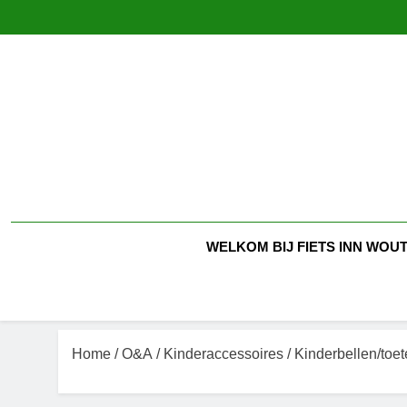
Ga
naar
de
inhoud
WELKOM BIJ FIETS INN WOUT
Home
/
O&A
/
Kinderaccessoires
/
Kinderbellen/toet