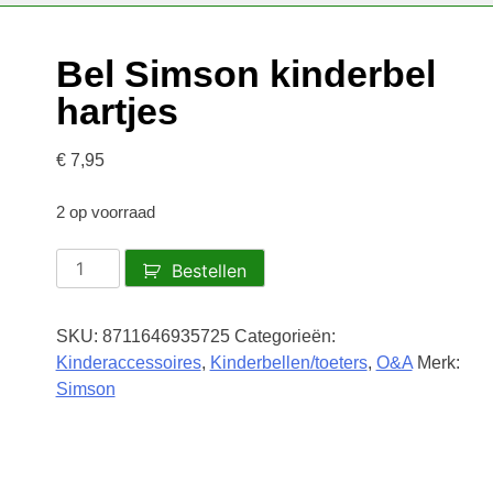
Bel Simson kinderbel
hartjes
€
7,95
2 op voorraad
Bel
Bestellen
Simson
kinderbel
SKU:
8711646935725
Categorieën:
hartjes
Kinderaccessoires
,
Kinderbellen/toeters
,
O&A
Merk:
aantal
Simson