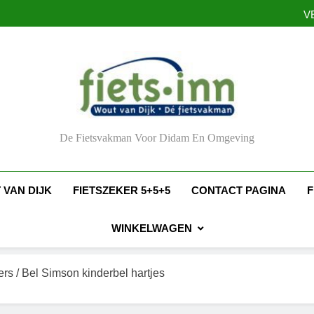
V
V
De Fietsvakman Voor Didam En Omgeving
 VAN DIJK
FIETSZEKER 5+5+5
CONTACT PAGINA
F
WINKELWAGEN
ers
/ Bel Simson kinderbel hartjes