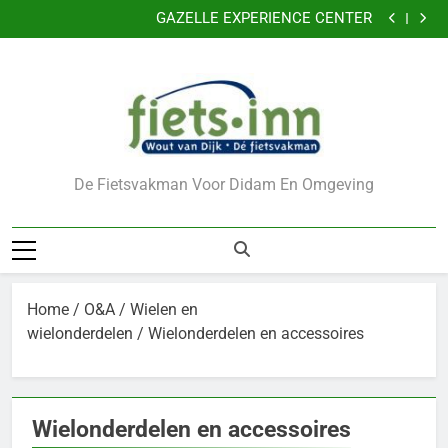
Nu 5 jaar garantie
Ga
GAZELLE EXPERIENCE CENTER
naar
VERKLEIN DE KANS OP DIEFSTAL VAN UW FIETS
CADEAUBONNEN
de
Nu 5 jaar garantie
inhoud
GAZELLE EXPERIENCE CENTER
VERKLEIN DE KANS OP DIEFSTAL VAN UW FIETS
CADEAUBONNEN
De Fietsvakman Voor Didam En Omgeving
Home
/
O&A
/
Wielen en
wielonderdelen
/ Wielonderdelen en accessoires
Wielonderdelen en accessoires