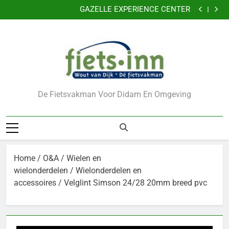
Nu 5 jaar garantie
Ga
GAZELLE EXPERIENCE CENTER
naar
VERKLEIN DE KANS OP DIEFSTAL VAN UW FIETS
CADEAUBONNEN
de
Nu 5 jaar garantie
inhoud
GAZELLE EXPERIENCE CENTER
VERKLEIN DE KANS OP DIEFSTAL VAN UW FIETS
CADEAUBONNEN
De Fietsvakman Voor Didam En Omgeving
Home
/
O&A
/
Wielen en
wielonderdelen
/
Wielonderdelen en
accessoires
/ Velglint Simson 24/28 20mm breed pvc