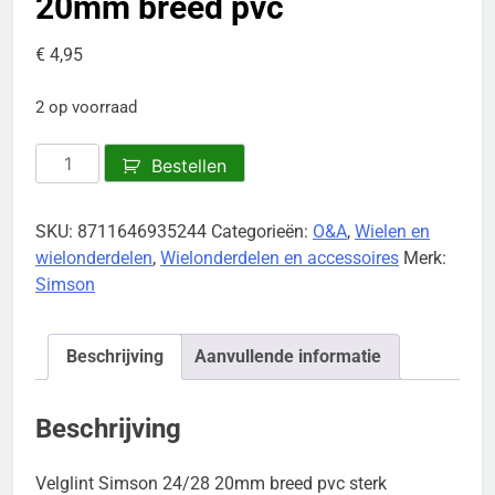
20mm breed pvc
€
4,95
2 op voorraad
Velglint
Bestellen
Simson
24/28
SKU:
8711646935244
Categorieën:
O&A
,
Wielen en
20mm
wielonderdelen
,
Wielonderdelen en accessoires
Merk:
breed
Simson
pvc
aantal
Beschrijving
Aanvullende informatie
Beschrijving
Velglint Simson 24/28 20mm breed pvc sterk